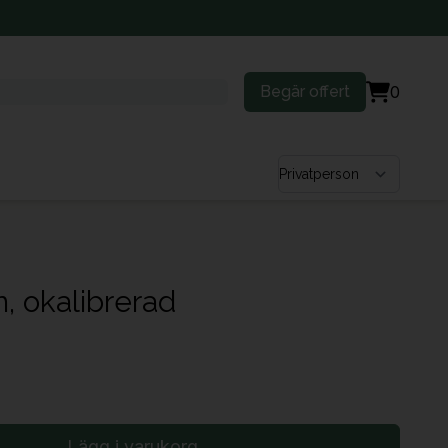
Begär offert
0
Välj kundtyp
n, okalibrerad
Lägg i varukorg