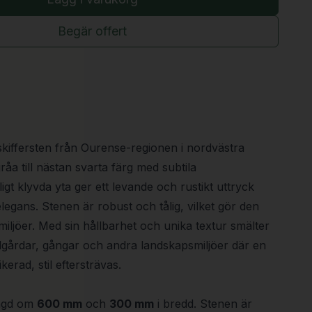
Begär offert
skiffersten från Ourense-regionen i nordvästra
åa till nästan svarta färg med subtila
igt klyvda yta ger ett levande och rustikt uttryck
legans. Stenen är robust och tålig, vilket gör den
iljöer. Med sin hållbarhet och unika textur smälter
ädgårdar, gångar och andra landskapsmiljöer där en
kerad, stil eftersträvas.
ängd om
600 mm
och
300 mm
i bredd. Stenen är