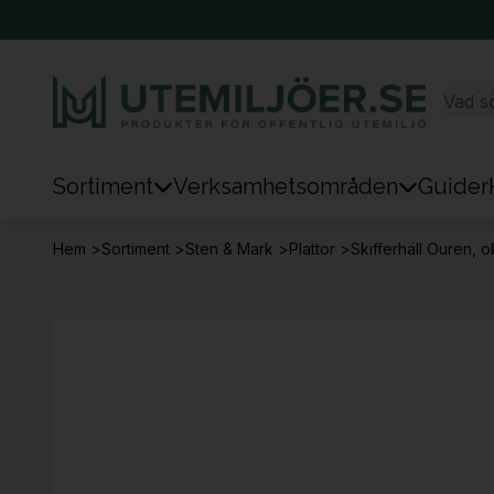
Sortiment
Verksamhetsområden
Guider
Sortiment
Hem
>
Sortiment
>
Sten & Mark
>
Plattor
>
Skifferhäll Ouren, o
Park & Stad
Sten & Mark
Lek
Sport
Trafik & Väg