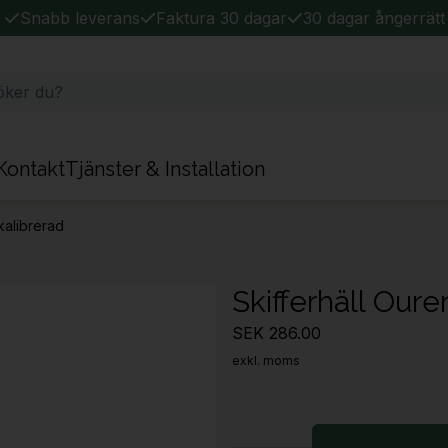
Snabb leverans
Faktura 30 dagar
30 dagar ångerrätt
Kontakt
Tjänster & Installation
kalibrerad
Skifferhäll Oure
SEK 286.00
exkl. moms