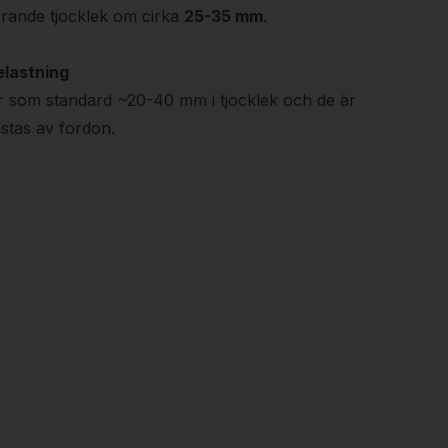
erande tjocklek om cirka
25-35 mm
.
elastning
 är som standard ~20-40 mm i tjocklek och de är
astas av fordon.