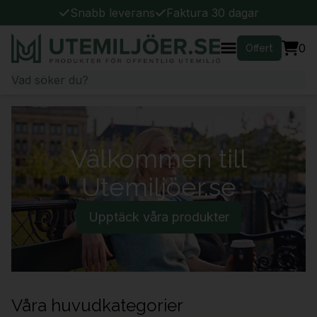
Snabb leverans
Faktura 30 dagar
0
Offert
Välkommen till
Utemiljöer.se
Upptäck våra produkter
Våra huvudkategorier