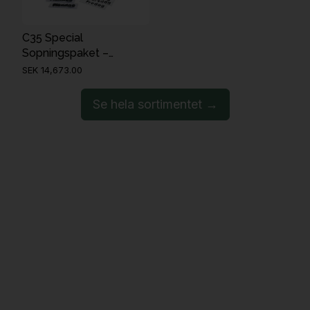
C35 Special
Sopningspaket –
Parkering Förbjuden
SEK 14,673.00
Se hela sortimentet →