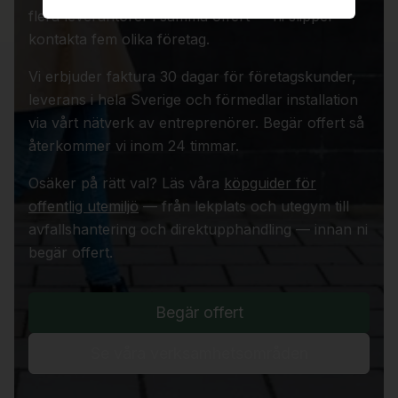
flera leverantörer i samma offert — ni slipper
kontakta fem olika företag.
Vi erbjuder faktura 30 dagar för företagskunder,
leverans i hela Sverige och förmedlar installation
via vårt nätverk av entreprenörer. Begär offert så
återkommer vi inom 24 timmar.
Osäker på rätt val? Läs våra
köpguider för
offentlig utemiljö
— från lekplats och utegym till
avfallshantering och direktupphandling — innan ni
begär offert.
Begär offert
Se våra verksamhetsområden