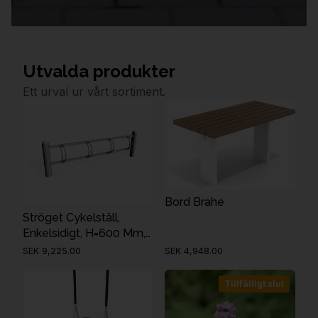
Utvalda produkter
Ett urval ur vårt sortiment.
Bord Brahe
Ströget Cykelställ,
Enkelsidigt, H=600 Mm,
1
SEK 9,225.00
SEK 4,948.00
Tillfälligt slut