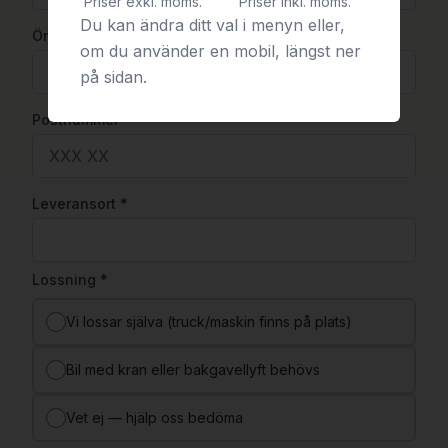
Priser exkl. moms.
Priser inkl. moms.
Du kan ändra ditt val i menyn eller,
Önskar offert senast
om du använder en mobil, längst ner
på sidan.
Postnummer
*
Leveransort
*
Lossning
*
Vi lossar själva (truck/maskin finns på plats)
Bil med kran eller bakgavellyft behövs
Vet ej — hjälp oss bedöma