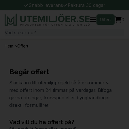
Snabb leverans
Faktura 30 dagar
0
Offert
Hem
>
Offert
Begär offert
Skicka in ditt utemiljöprojekt så återkommer vi
med offert inom 24 timmar på vardagar. Bifoga
gärna ritningar, kravspec eller bygghandlingar
direkt i formuläret.
Vad vill du ha offert på?
Sök produkt (namn eller kategori)