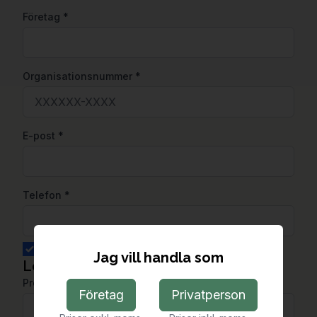
Företag
*
Organisationsnummer
*
E-post
*
Telefon
*
Fakturamejl: samma som e-post ovan
Jag vill handla som
Leverans
Projektnamn
Företag
Privatperson