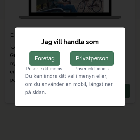
Pressmeddelande för
Jag vill handla som
Utemiljöer.se
Gröna Jätten AB lanserar www.utemiljöer.se, en
Företag
Privatperson
ny e-handel för offentlig utemiljö. Plattformen
Priser exkl. moms.
Priser inkl. moms.
erbjuder hållbara produkter och tjänster för
Du kan ändra ditt val i menyn eller,
parker, torg och stadsmiljöer.
om du använder en mobil, längst ner
Läs mer
på sidan.