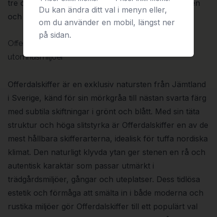
tre olika sorter i standardsortimentet: Castillo, Ouren
Du kan ändra ditt val i menyn eller,
och Offerdal.
om du använder en mobil, längst ner
på sidan.
Offerdalskiffer – Hållbar elegans för nordiska
utomhusmiljöer
Offerdalskiffer är en exklusiv natursten från Jämtland
i Sverige, känd för sin mörkgråa till nästan svarta färg
med subtila skiftningar i grönt och blått. Med sin täta
struktur och höga slitstyrka är Offerdalskiffer en av de
mest hållbara skifferarterna, idealisk för tuffa nordiska
klimat. Den naturligt klyvda ytan ger stenen en rå och
autentisk karaktär som passar utmärkt i
trädgårdsmiljöer, gångar och uteplatser. Dess tidlösa
estetik och förmåga att smälta in i både moderna och
rustika miljöer gör Offerdalskiffer till ett populärt val