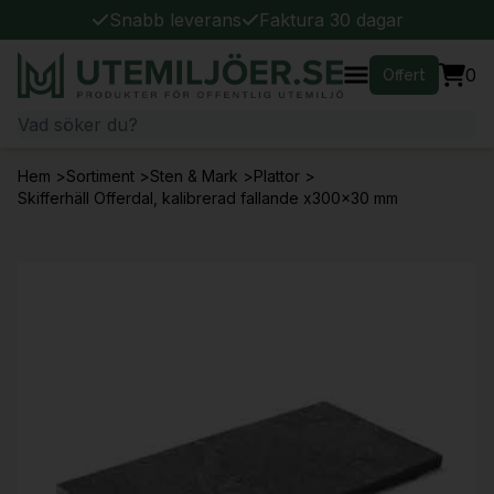
Snabb leverans
Faktura 30 dagar
0
Offert
Hem
>
Sortiment
>
Sten & Mark
>
Plattor
>
Skifferhäll Offerdal, kalibrerad fallande x300x30 mm