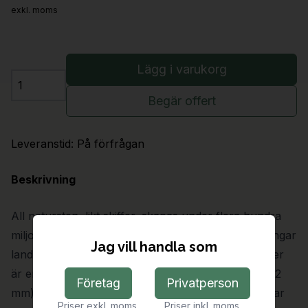
exkl. moms
Lägg i varukorg
Antal
Begär offert
Leveranstid:
På förfrågan
Beskrivning
All natursten, likt skiffer, skapas under flera hundra
miljoner år genom att jordplattor rör på sig och tvingar
Jag vill handla som
landmassa från havets botten att stiga uppåt. Skiffer
är en fin- till medelkornig bergart (korn mindre än 2
Företag
Privatperson
mm) som för hand klyvs till plattor. Utemiljöer.se har
Priser exkl. moms.
Priser inkl. moms.