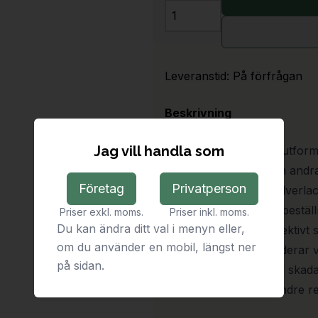
Antal
Leveranstid:
På förfrågan
Beskrivning
Jag vill handla som
Stamskyddet Acer är utforma
påkörningsskador och andra 
Företag
Privatperson
varmförzinkat och pulverlac
andra RAL-färger vid bestä
Priser exkl. moms.
Priser inkl. moms.
Du kan ändra ditt val i menyn eller,
mm erbjuder Acer effektivt
om du använder en mobil, längst ner
av träd. Vi rekommenderar v
på sidan.
skydda produkten. Vid skad
eller sprayfärg för mindre 