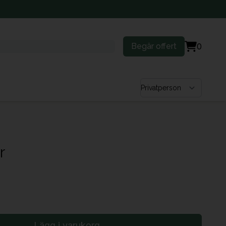
Begär offert
0
Välj kundtyp
r
Lägg i varukorg