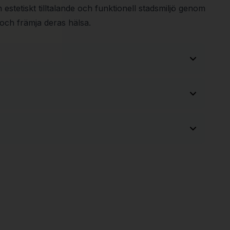
n estetiskt tilltalande och funktionell stadsmiljö genom
och främja deras hälsa.
d och pulverlackerad i RAL9005 som standard.
monteringsanvisning, CAD-underlag och
valfri RAL-färg. Viss förbättringsmålning kan
ed din offert.
er montage
t och pulverlackerat smide är tåligt. Vi uppmanar
s försiktighet vid uppackning och montage. För
 och skador på lackerade ytor kan du använda en