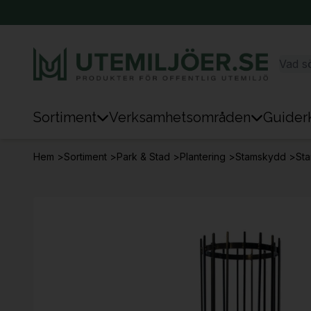
Sortiment
Verksamhetsområden
Guider
Sortiment
Hem
>
Sortiment
>
Park & Stad
>
Plantering
>
Stamskydd
>
St
Park & Stad
Sten & Mark
Lek
Sport
Trafik & Väg