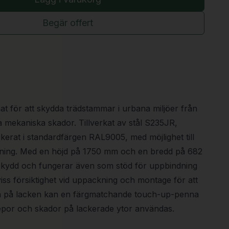
Begär offert
t för att skydda trädstammar i urbana miljöer från
mekaniska skador. Tillverkat av stål S235JR,
kerat i standardfärgen RAL9005, med möjlighet till
llning. Med en höjd på 1750 mm och en bredd på 682
 skydd och fungerar även som stöd för uppbindning
iss försiktighet vid uppackning och montage för att
a på lacken kan en färgmatchande touch-up-penna
repor och skador på lackerade ytor användas.