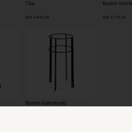
Tilia
Illusion stam
SEK 4,840.00
SEK 6,713.00
Illusion stamskydd
SEK 10,703.00