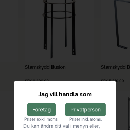
Stamskydd Illusion
Stamskydd B
SEK 6,490.00
SEK 5,310.00
Jag vill handla som
Företag
Privatperson
Priser exkl. moms.
Priser inkl. moms.
Du kan ändra ditt val i menyn eller,