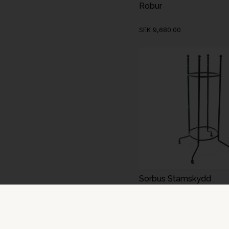
Robur
SEK 9,680.00
Sorbus Stamskydd
SEK 8,161.00