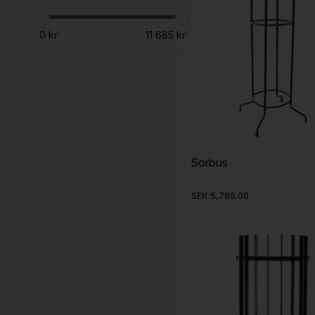
Vinter
Växter
0 kr
11 685 kr
Sorbus
SEK 5,785.00