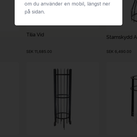
om du använder en mobil, längst ner
på sidan.
Tilia Vid
Stamskydd A
SEK 11,685.00
SEK 6,490.00