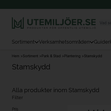
Sortiment
Verksamhetsområden
Guider
Sortiment
Hem
>
Sortiment
>
Park & Stad
>
Plantering
>
Stamskydd
Park & Stad
Stamskydd
Sten & Mark
Lek
Alla produkter inom Stamskydd
Sport
Filter
Trafik & Väg
Pris