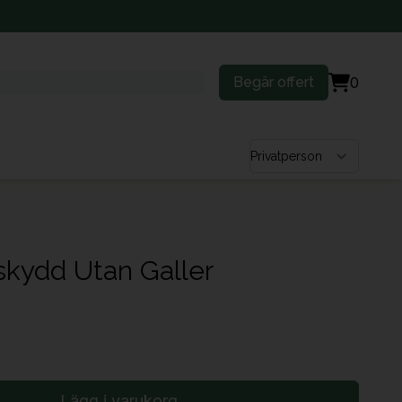
Begär offert
0
Välj kundtyp
skydd Utan Galler
Lägg i varukorg