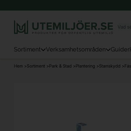
Sortiment
Verksamhetsområden
Guider
Sortiment
Hem
>
Sortiment
>
Park & Stad
>
Plantering
>
Stamskydd
>
Fäs
Park & Stad
Sten & Mark
Lek
Sport
Trafik & Väg