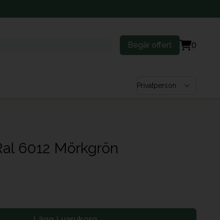
Begär offert
0
Välj kundtyp
Ral 6012 Mörkgrön
Lägg i varukorg