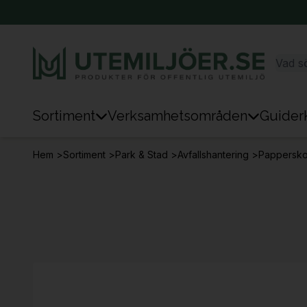
Sortiment
Verksamhetsområden
Guider
Sortiment
Hem
>
Sortiment
>
Park & Stad
>
Avfallshantering
>
Pappersko
Park & Stad
Sten & Mark
Lek
Sport
Trafik & Väg