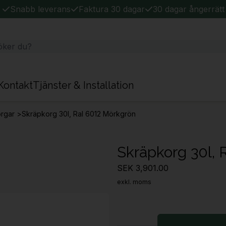
Snabb leverans
Faktura 30 dagar
30 dagar ångerrätt
Kontakt
Tjänster & Installation
rgar
>
Skräpkorg 30l, Ral 6012 Mörkgrön
Skräpkorg 30l, 
SEK 3,901.00
exkl. moms