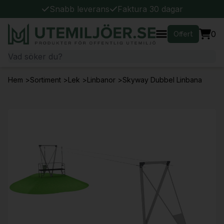
Snabb leverans
Faktura 30 dagar
0
Offert
Hem
>
Sortiment
>
Lek
>
Linbanor
>
Skyway Dubbel Linbana