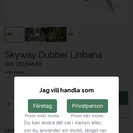
Skyway Dubbel Linbana
SEK 232,948.00
exkl. moms
Jag vill handla som
Lägg i varukorg
Företag
Privatperson
Antal
Begär offert
Priser exkl. moms.
Priser inkl. moms.
Du kan ändra ditt val i menyn eller,
Leveranstid:
På förfrågan
om du använder en mobil, längst ner