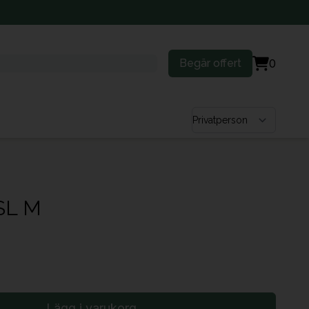
Begär offert
0
Välj kundtyp
SL M
Lägg i varukorg