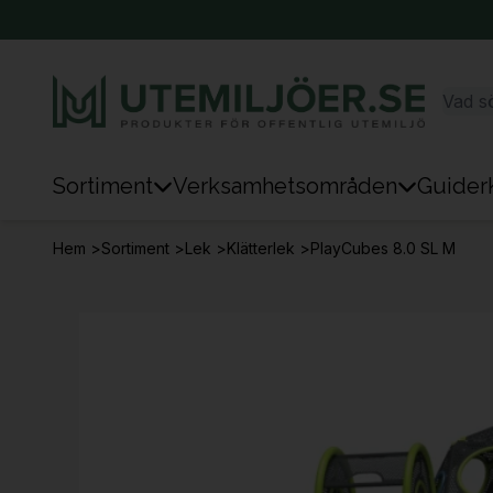
Sortiment
Verksamhetsområden
Guider
Sortiment
Hem
>
Sortiment
>
Lek
>
Klätterlek
>
PlayCubes 8.0 SL M
Park & Stad
Sten & Mark
Lek
Sport
Trafik & Väg