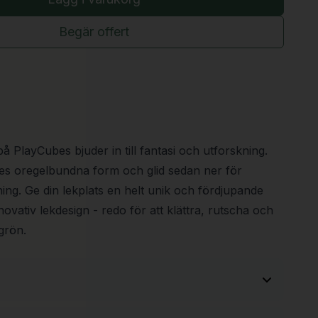
Begär offert
å PlayCubes bjuder in till fantasi och utforskning.
es oregelbundna form och glid sedan ner för
ing. Ge din lekplats en helt unik och fördjupande
ovativ lekdesign - redo för att klättra, rutscha och
grön.
4550 mm