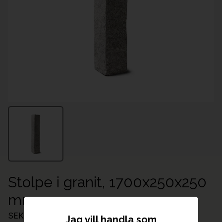
Stolpe i granit, 1700x250x250
mm
SEK 2,621.00
Jag vill handla som