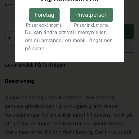
exkl. moms
Företag
Privatperson
Priser exkl. moms.
Priser inkl. moms.
Lägg i varukorg
Du kan ändra ditt val i menyn eller,
om du använder en mobil, längst ner
Antal
Begär offert
på sidan.
Leveranstid:
På förfrågan
Beskrivning
Skapa en värdig entré till tomten. Den naturligt
genuina grindstolpen i grovhuggen granit skapar
förutsättningar för en stilfull infart till tomten. Tänk på
att grindar är tunga. Sänk därför ner grindstolpen i
mark med minst 1/3 och fäst i betong. Det finns också