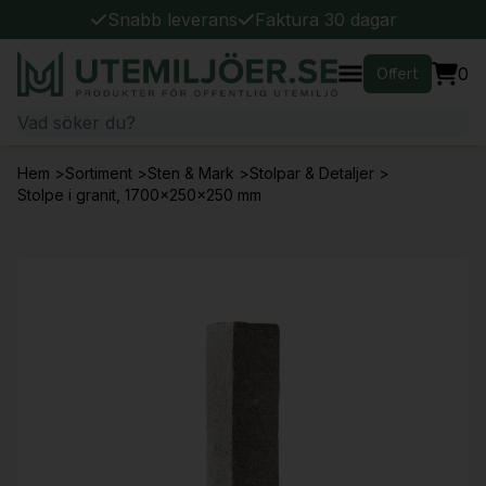
Snabb leverans
Faktura 30 dagar
0
Offert
Hem
>
Sortiment
>
Sten & Mark
>
Stolpar & Detaljer
>
Stolpe i granit, 1700x250x250 mm