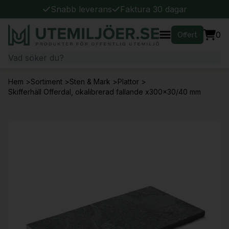
Snabb leverans
Faktura 30 dagar
0
Offert
Hem
>
Sortiment
>
Sten & Mark
>
Plattor
>
Skifferhäll Offerdal, okalibrerad fallande x300x30/40 mm