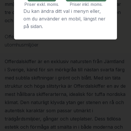
mm) som för hand klyvs till plattor. Utemiljöer.se har
Priser exkl. moms.
Priser inkl. moms.
Du kan ändra ditt val i menyn eller,
tre olika sorter i standardsortimentet: Castillo, Ouren
om du använder en mobil, längst ner
och Offerdal.
på sidan.
Offerdalskiffer – Hållbar elegans för nordiska
utomhusmiljöer
Offerdalskiffer är en exklusiv natursten från Jämtland
i Sverige, känd för sin mörkgråa till nästan svarta färg
med subtila skiftningar i grönt och blått. Med sin täta
struktur och höga slitstyrka är Offerdalskiffer en av de
mest hållbara skifferarterna, idealisk för tuffa nordiska
klimat. Den naturligt klyvda ytan ger stenen en rå och
autentisk karaktär som passar utmärkt i
trädgårdsmiljöer, gångar och uteplatser. Dess tidlösa
estetik och förmåga att smälta in i både moderna och