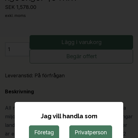
SEK 1,578.00
exkl. moms
Lägg i varukorg
Antal
Begär offert
Leveranstid:
På förfrågan
Beskrivning
All natursten, likt skiffer, skapas under flera hundra
Jag vill handla som
miljoner år genom att jordplattor rör på sig och tvingar
landmassa från havets botten att stiga uppåt. Skiffer
Företag
Privatperson
är en fin- till medelkornig bergart (korn mindre än 2