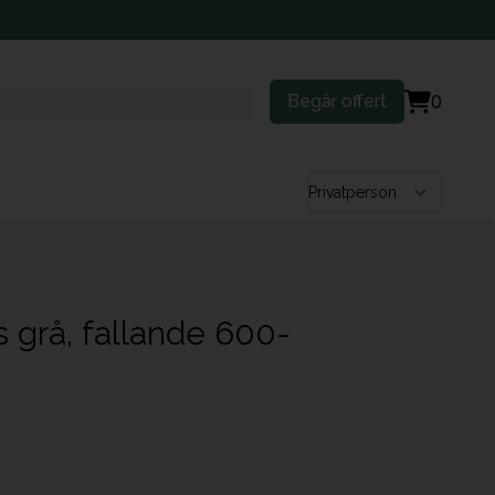
Begär offert
0
Välj kundtyp
s grå, fallande 600-