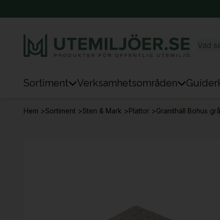
Sortiment
Verksamhetsområden
Guider
Sortiment
Hem
>
Sortiment
>
Sten & Mark
>
Plattor
>
Granithäll Bohus g
Park & Stad
Sten & Mark
Lek
Sport
Trafik & Väg