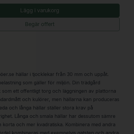
Lägg i varukorg
Begär offert
jöer.se hällar i tjocklekar från 30 mm och uppåt.
belastning som gäller för miljön. Din trädgård
som ett offentligt torg och läggningen av plattorna
tandardmått och kulörer, men hällarna kan produceras
eda och långa hällar ställer stora krav på
righet. Långa och smala hällar har dessutom sämre
än korta och mer kvadratiska. Kombinera med andra
fördel kombineras med exempelvis gatsten och andra