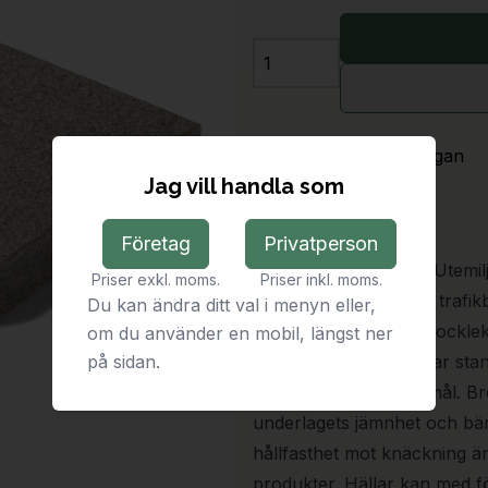
Antal
Leveranstid:
På förfrågan
Jag vill handla som
Beskrivning
Företag
Privatperson
För utemiljöer passar Utemil
Priser exkl. moms.
Priser inkl. moms.
Tjockleken styr vilken trafik
Du kan ändra ditt val i menyn eller,
behöver inte samma tjocklek 
om du använder en mobil, längst ner
på sidan.
är av största vikt. Vi har s
helt enligt dina önskemål. Br
underlagets jämnhet och bä
hållfasthet mot knäckning 
produkter. Hällar kan med 