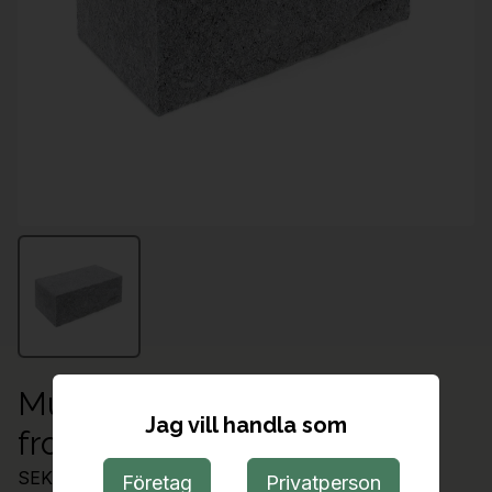
Murblock Porto grå, råkilad
Jag vill handla som
front, 390x200x140
SEK 478.00
Företag
Privatperson