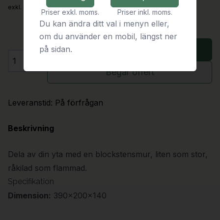
exkl. moms
Priser exkl. moms.
Priser inkl. moms.
Du kan ändra ditt val i menyn eller,
om du använder en mobil, längst ner
på sidan.
Lägg i varukorg
Antal
Begär offert
Leveranstid:
På förfrågan
Beskrivning
Dela av din yta med en blockstensmur, liten som stor,
råkilad som flammad.
Specifikation
Dimension:
390x200x140