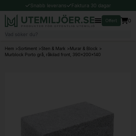
Snabb leverans
Faktura 30 dagar
0
Offert
Hem
>
Sortiment
>
Sten & Mark
>
Murar & Block
>
Murblock Porto grå, råkilad front, 390x200x140