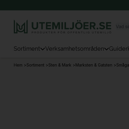
Sortiment
Verksamhetsområden
Guider
Sortiment
Hem
>
Sortiment
>
Sten & Mark
>
Marksten & Gatsten
>
Smågat
Park & Stad
Sten & Mark
Lek
Sport
Trafik & Väg