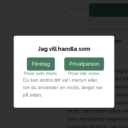
Antal
Leveranstid:
På förfrågan
Jag vill handla som
Beskrivning
Företag
Privatperson
Gatsten ger nästintill obegrä
Priser exkl. moms.
Priser inkl. moms.
den passar bäst i är svårt a
Du kan ändra ditt val i menyn eller,
historien till både stadsdela
om du använder en mobil, längst ner
på sidan.
ytbearbetning kan den återsp
intryck i stil och form. Helt e
värde. Sätt stenen i bågar ell
ytan i ett naturligt oregelbun
önskemål så därför har vi val