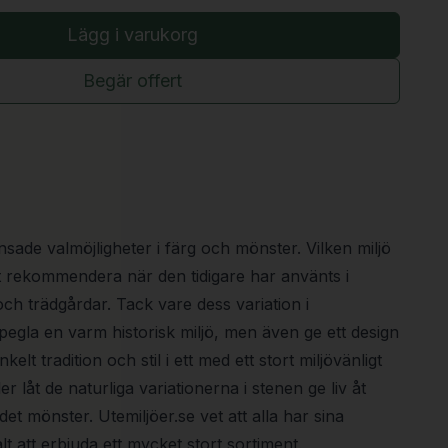
Lägg i varukorg
Begär offert
nsade valmöjligheter i färg och mönster. Vilken miljö
tt rekommendera när den tidigare har använts i
roch trädgårdar. Tack vare dess variation i
egla en varm historisk miljö, men även ge ett design
nkelt tradition och stil i ett med ett stort miljövänligt
er låt de naturliga variationerna i stenen ge liv åt
det mönster. Utemiljöer.se vet att alla har sina
t att erbjuda ett mycket stort sortiment.