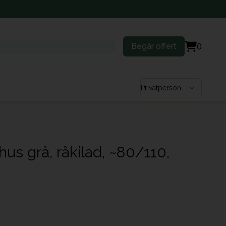
Begär offert
0
Välj kundtyp
s grå, råkilad, ~80/110,