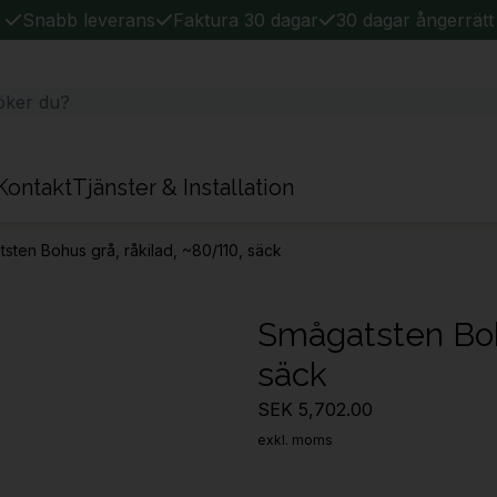
Snabb leverans
Faktura 30 dagar
30 dagar ångerrätt
Kontakt
Tjänster & Installation
sten Bohus grå, råkilad, ~80/110, säck
Smågatsten Bohu
säck
SEK 5,702.00
exkl. moms