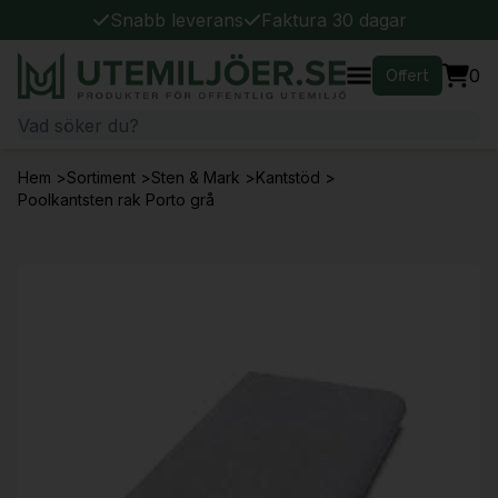
Snabb leverans
Faktura 30 dagar
0
Offert
Hem
>
Sortiment
>
Sten & Mark
>
Kantstöd
>
Poolkantsten rak Porto grå