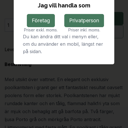
Jag vill handla som
Lägg i varukorg
Företag
Privatperson
Antal
Priser exkl. moms.
Priser inkl. moms.
Begär offert
Du kan ändra ditt val i menyn eller,
om du använder en mobil, längst ner
Leveranstid:
På förfrågan
på sidan.
Beskrivning
Med utsikt över vattnet. En elegant och exklusiv
poolkantsten i granit ger ett fantastiskt resultat oavsett
poolens form eller storlek. Poolkantstenen har mjukt
rundade kanter och en tålig, flammad halkfri yta som
är mjuk och behaglig att gå barfota på. Två färger,
ljusa Porto grå och mörkgråa Porto antracit.
Lättmonterad med fasta mått. En poolkant i tålig granit