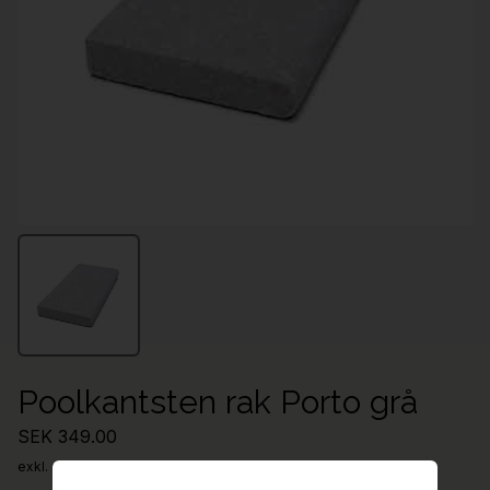
Poolkantsten rak Porto grå
SEK 349.00
exkl. moms