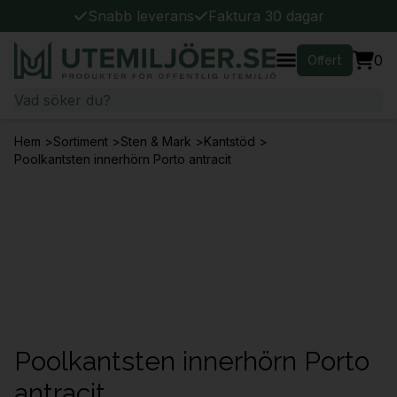
Snabb leverans
Faktura 30 dagar
0
Offert
Hem
>
Sortiment
>
Sten & Mark
>
Kantstöd
>
Poolkantsten innerhörn Porto antracit
Poolkantsten innerhörn Porto
antracit