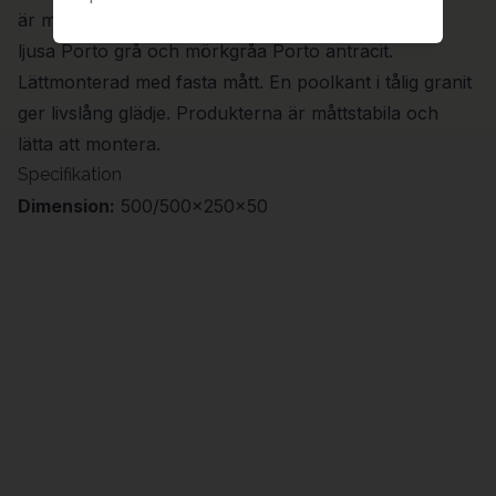
är mjuk och behaglig att gå barfota på. Två färger,
ljusa Porto grå och mörkgråa Porto antracit.
Lättmonterad med fasta mått. En poolkant i tålig granit
ger livslång glädje. Produkterna är måttstabila och
lätta att montera.
Specifikation
Dimension:
500/500x250x50