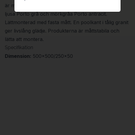
är mjuk och behaglig att gå barfota på. Två färger,
ljusa Porto grå och mörkgråa Porto antracit.
Lättmonterad med fasta mått. En poolkant i tålig granit
ger livslång glädje. Produkterna är måttstabila och
lätta att montera.
Specifikation
Dimension:
500x500/250x50