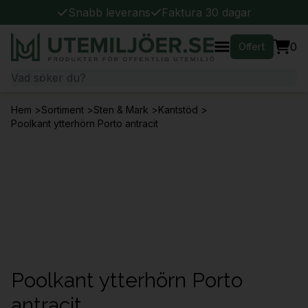
Snabb leverans
Faktura 30 dagar
0
Offert
Hem
>
Sortiment
>
Sten & Mark
>
Kantstöd
>
Poolkant ytterhörn Porto antracit
Poolkant ytterhörn Porto
antracit