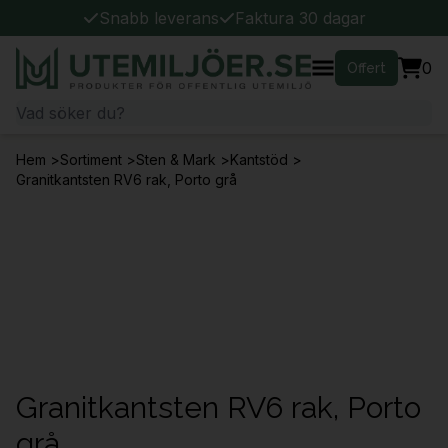
Snabb leverans
Faktura 30 dagar
0
Offert
Hem
>
Sortiment
>
Sten & Mark
>
Kantstöd
>
Granitkantsten RV6 rak, Porto grå
Granitkantsten RV6 rak, Porto
grå