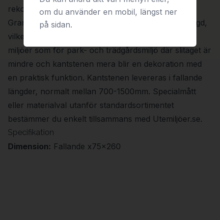
rekommenderas istället fasad kantsten).
om du använder en mobil, längst ner
Granitkantsten har hög hållfasthet och lång livslängd,
på sidan.
vilket gör den väl lämpad för såväl hårt trafikerade
miljöer som för park- och trädgårdsmiljö där slitaget är
mindre och kantstenen mera blir en dekoration med
en praktisk funktion. Kantstenen levereras i fallande
längder, normalt mellan 700-1500mm. Specialmått
eller materialval utanför standardsortimentet
bestämmer du enkelt tillsammans med Utemiljöer.se.
Specifikation
Dimension:
Fallande x75x260