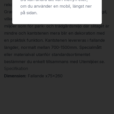
rekommenderas istället fasad kantsten).
om du använder en mobil, längst ner
Granitkantsten har hög hållfasthet och lång livslängd,
på sidan.
vilket gör den väl lämpad för såväl hårt trafikerade
miljöer som för park- och trädgårdsmiljö där slitaget är
mindre och kantstenen mera blir en dekoration med
en praktisk funktion. Kantstenen levereras i fallande
längder, normalt mellan 700-1500mm. Specialmått
eller materialval utanför standardsortimentet
bestämmer du enkelt tillsammans med Utemiljöer.se.
Specifikation
Dimension:
Fallande x75x260