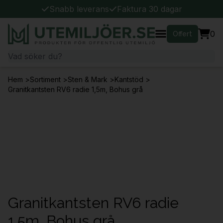
Snabb leverans
Faktura 30 dagar
0
Offert
Hem
>
Sortiment
>
Sten & Mark
>
Kantstöd
>
Granitkantsten RV6 radie 1,5m, Bohus grå
Granitkantsten RV6 radie
1,5m, Bohus grå