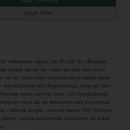
Begär offert
ör trafikerade miljöer, där RV står för råhuggen
nde lämpar sig väl när risken att däck körs emot
de risk för påkörning rekommenderas istället fasad
 hög hållfasthet och lång livslängd, vilket gör den
afikerade miljöer som för park- och trädgårdsmiljö
antstenen mera blir en dekoration med en praktisk
ras i fallande längder, normalt mellan 700-1500mm.
al utanför standardsortimentet bestämmer du enkelt
e.