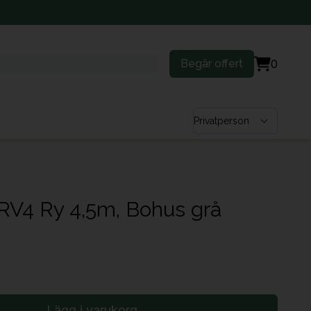
Begär offert
0
Välj kundtyp
 RV4 Ry 4,5m, Bohus grå
Lägg i varukorg