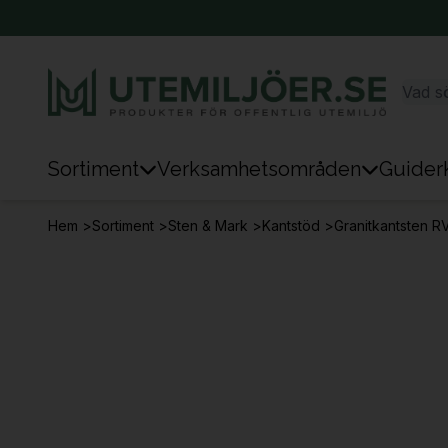
Sortiment
Verksamhetsområden
Guider
Sortiment
Hem
>
Sortiment
>
Sten & Mark
>
Kantstöd
>
Granitkantsten R
Park & Stad
Sten & Mark
Lek
Sport
Trafik & Väg