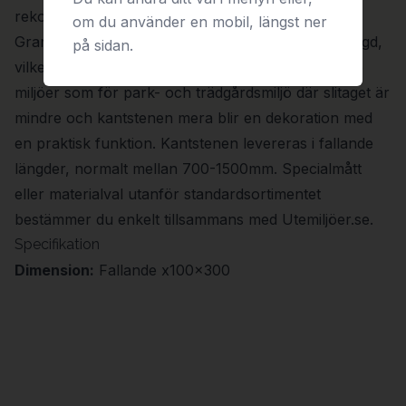
rekommenderas istället fasad kantsten).
om du använder en mobil, längst ner
Granitkantsten har hög hållfasthet och lång livslängd,
på sidan.
vilket gör den väl lämpad för såväl hårt trafikerade
miljöer som för park- och trädgårdsmiljö där slitaget är
mindre och kantstenen mera blir en dekoration med
en praktisk funktion. Kantstenen levereras i fallande
längder, normalt mellan 700-1500mm. Specialmått
eller materialval utanför standardsortimentet
bestämmer du enkelt tillsammans med Utemiljöer.se.
Specifikation
Dimension:
Fallande x100x300