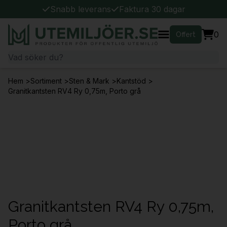
Snabb leverans
Faktura 30 dagar
0
Offert
Hem
>
Sortiment
>
Sten & Mark
>
Kantstöd
>
Granitkantsten RV4 Ry 0,75m, Porto grå
Granitkantsten RV4 Ry 0,75m,
Porto grå