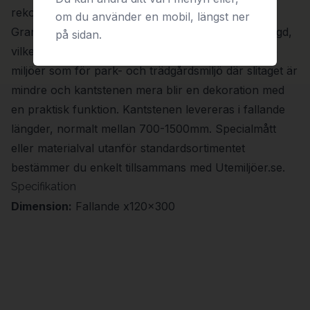
rekommenderas istället fasad kantsten).
om du använder en mobil, längst ner
Granitkantsten har hög hållfasthet och lång livslängd,
på sidan.
vilket gör den väl lämpad för såväl hårt trafikerade
miljöer som för park- och trädgårdsmiljö där slitaget är
mindre och kantstenen mera blir en dekoration med
en praktisk funktion. Kantstenen levereras i fallande
längder, normalt mellan 700-1500mm. Specialmått
eller materialval utanför standardsortimentet
bestämmer du enkelt tillsammans med Utemiljöer.se.
Specifikation
Dimension:
Fallande x120x300