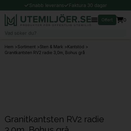
Snabb leverans
Faktura 30 dagar
0
Offert
Hem
>
Sortiment
>
Sten & Mark
>
Kantstöd
>
Granitkantsten RV2 radie 3,0m, Bohus grå
Granitkantsten RV2 radie
3,0m, Bohus grå