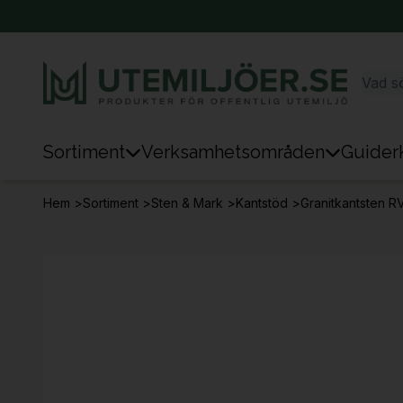
Sortiment
Verksamhetsområden
Guider
Sortiment
Hem
>
Sortiment
>
Sten & Mark
>
Kantstöd
>
Granitkantsten R
Park & Stad
Sten & Mark
Lek
Sport
Trafik & Väg