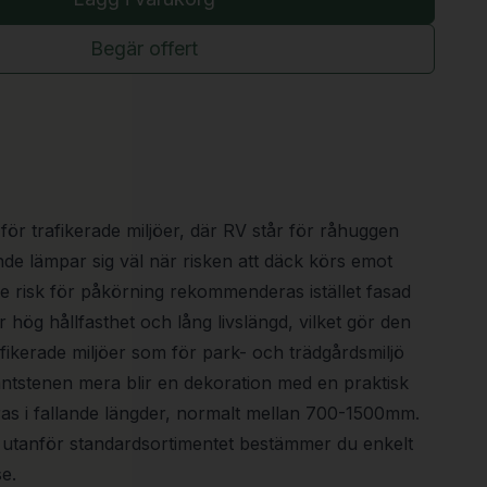
Begär offert
ör trafikerade miljöer, där RV står för råhuggen
nde lämpar sig väl när risken att däck körs emot
de risk för påkörning rekommenderas istället fasad
 hög hållfasthet och lång livslängd, vilket gör den
afikerade miljöer som för park- och trädgårdsmiljö
antstenen mera blir en dekoration med en praktisk
ras i fallande längder, normalt mellan 700-1500mm.
al utanför standardsortimentet bestämmer du enkelt
e.