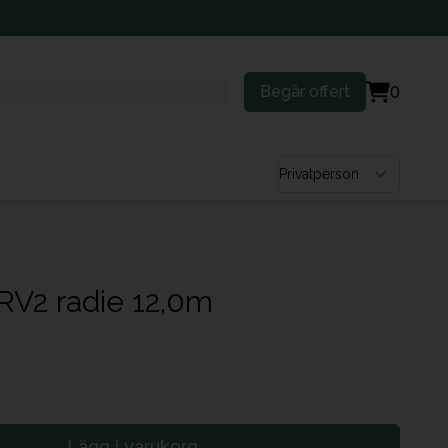
Begär offert
0
Välj kundtyp
RV2 radie 12,0m
Lägg i varukorg