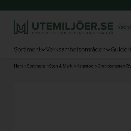
Sortiment
Verksamhetsområden
Guider
Sortiment
Hem
>
Sortiment
>
Sten & Mark
>
Kantstöd
>
Granitkantsten R
Park & Stad
Sten & Mark
Lek
Sport
Trafik & Väg