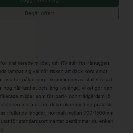
Begär offert
ör trafikerade miljöer, där RV står för råhuggen
nde lämpar sig väl när risken att däck körs emot
de risk för påkörning rekommenderas istället fasad
 hög hållfasthet och lång livslängd, vilket gör den
afikerade miljöer som för park- och trädgårdsmiljö
antstenen mera blir en dekoration med en praktisk
ras i fallande längder, normalt mellan 700-1500mm.
al utanför standardsortimentet bestämmer du enkelt
e.