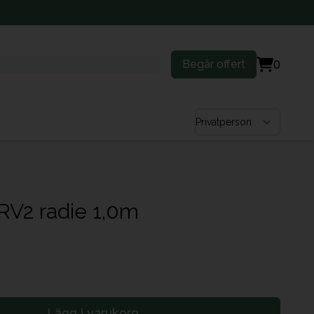
Begär offert
0
Välj kundtyp
RV2 radie 1,0m
Lägg i varukorg