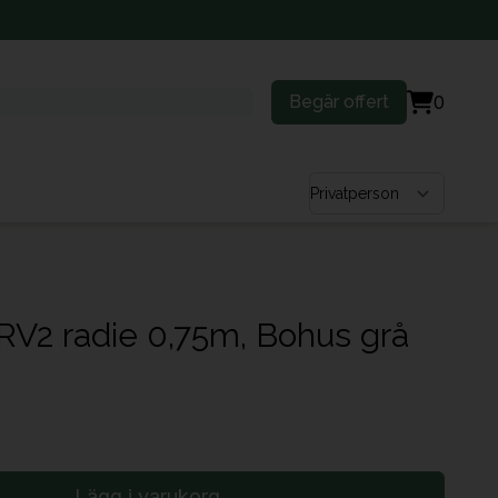
Begär offert
0
Välj kundtyp
RV2 radie 0,75m, Bohus grå
Lägg i varukorg