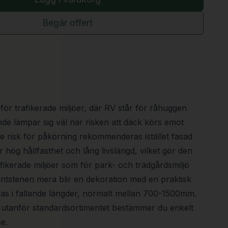
Begär offert
ör trafikerade miljöer, där RV står för råhuggen
nde lämpar sig väl när risken att däck körs emot
de risk för påkörning rekommenderas istället fasad
 hög hållfasthet och lång livslängd, vilket gör den
afikerade miljöer som för park- och trädgårdsmiljö
antstenen mera blir en dekoration med en praktisk
ras i fallande längder, normalt mellan 700-1500mm.
al utanför standardsortimentet bestämmer du enkelt
e.