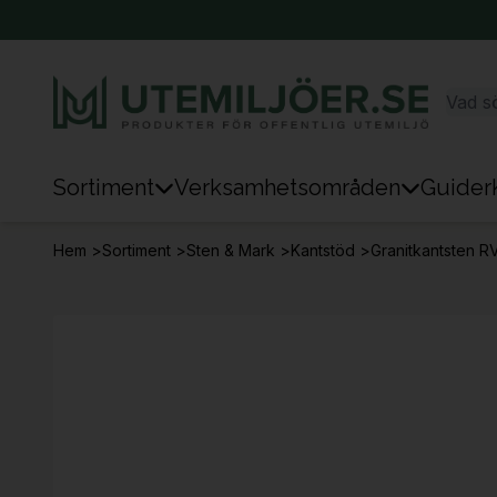
Sortiment
Verksamhetsområden
Guider
Sortiment
Hem
>
Sortiment
>
Sten & Mark
>
Kantstöd
>
Granitkantsten R
Park & Stad
Sten & Mark
Lek
Sport
Trafik & Väg