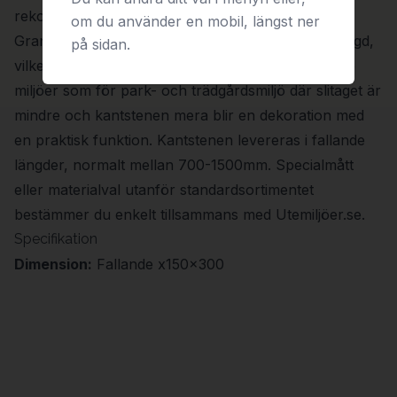
rekommenderas istället fasad kantsten).
om du använder en mobil, längst ner
Granitkantsten har hög hållfasthet och lång livslängd,
på sidan.
vilket gör den väl lämpad för såväl hårt trafikerade
miljöer som för park- och trädgårdsmiljö där slitaget är
mindre och kantstenen mera blir en dekoration med
en praktisk funktion. Kantstenen levereras i fallande
längder, normalt mellan 700-1500mm. Specialmått
eller materialval utanför standardsortimentet
bestämmer du enkelt tillsammans med Utemiljöer.se.
Specifikation
Dimension:
Fallande x150x300