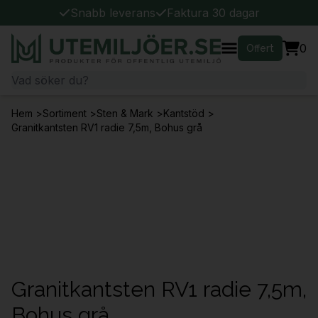
Snabb leverans
Faktura 30 dagar
0
Offert
Hem
>
Sortiment
>
Sten & Mark
>
Kantstöd
>
Granitkantsten RV1 radie 7,5m, Bohus grå
Granitkantsten RV1 radie 7,5m,
Bohus grå