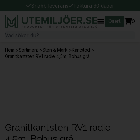
Snabb leverans
Faktura 30 dagar
0
Offert
Hem
>
Sortiment
>
Sten & Mark
>
Kantstöd
>
Granitkantsten RV1 radie 4,5m, Bohus grå
Granitkantsten RV1 radie
4,5m, Bohus grå