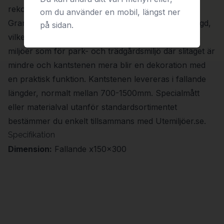
rekommenderas istället fasad kantsten).
om du använder en mobil, längst ner
Granitkantsten har hög hållfasthet och lång livslängd,
på sidan.
vilket gör den väl lämpad för såväl hårt trafikerade
miljöer som för park- och trädgårdsmiljö där slitaget är
mindre och kantstenen mera blir en dekoration med
en praktisk funktion. Kantstenen levereras i fallande
längder, normalt mellan 700-1500mm. Specialmått
eller materialval utanför standardsortimentet
bestämmer du enkelt tillsammans med Utemiljöer.se.
Specifikation
Dimension:
Fallande x150x300