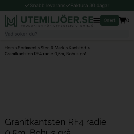
Snabb leverans
Faktura 30 dagar
0
Offert
Hem
>
Sortiment
>
Sten & Mark
>
Kantstöd
>
Granitkantsten RF4 radie 0,5m, Bohus grå
Granitkantsten RF4 radie
0,5m, Bohus grå