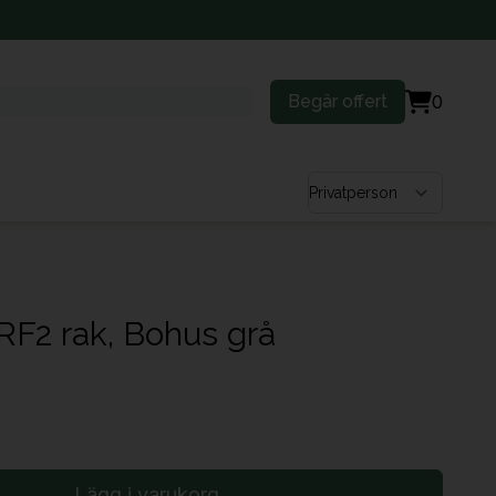
Begär offert
0
Välj kundtyp
RF2 rak, Bohus grå
Lägg i varukorg