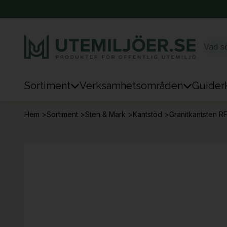
Sortiment
Verksamhetsområden
Guider
Sortiment
Hem
>
Sortiment
>
Sten & Mark
>
Kantstöd
>
Granitkantsten R
Park & Stad
Sten & Mark
Lek
Sport
Trafik & Väg