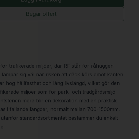
Begär offert
ör trafikerade miljöer, där RF står för råhuggen
 lämpar sig väl när risken att däck körs emot kanten
ar hög hållfasthet och lång livslängd, vilket gör den
afikerade miljöer som för park- och trädgårdsmiljö
antstenen mera blir en dekoration med en praktisk
ras i fallande längder, normalt mellan 700-1500mm.
al utanför standardsortimentet bestämmer du enkelt
e.