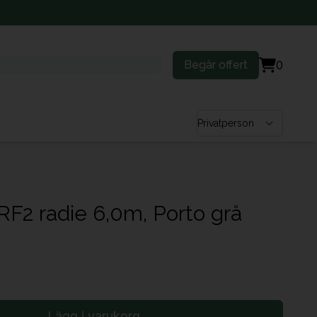
Begär offert
0
Välj kundtyp
RF2 radie 6,0m, Porto grå
Lägg i varukorg