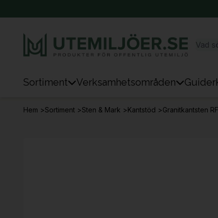
Sortiment
Verksamhetsområden
Guider
Sortiment
Hem
>
Sortiment
>
Sten & Mark
>
Kantstöd
>
Granitkantsten RF
Park & Stad
Sten & Mark
Lek
Sport
Trafik & Väg