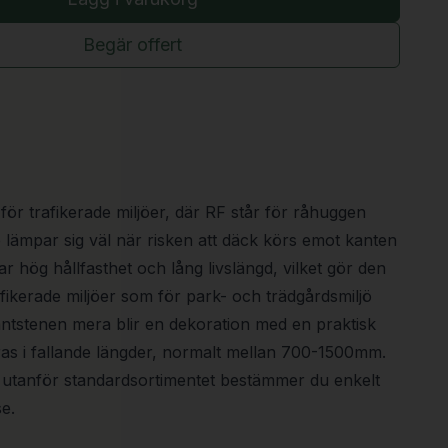
Begär offert
ör trafikerade miljöer, där RF står för råhuggen
 lämpar sig väl när risken att däck körs emot kanten
ar hög hållfasthet och lång livslängd, vilket gör den
afikerade miljöer som för park- och trädgårdsmiljö
antstenen mera blir en dekoration med en praktisk
ras i fallande längder, normalt mellan 700-1500mm.
al utanför standardsortimentet bestämmer du enkelt
e.