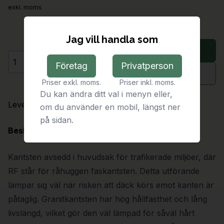
exkl. moms
Jag vill handla som
Lägg i varukorg
Företag
Privatperson
Antal
Begär offert
Priser exkl. moms.
Priser inkl. moms.
Du kan ändra ditt val i menyn eller,
Leveranstid:
På förfrågan
om du använder en mobil, längst ner
på sidan.
Beskrivning
Kantsten avsedd i huvudsak för trafikerade miljöer, där
RF står för råhuggen faskantsten. Detta utförande
lämpar sig väl när risken att däck körs emot kanten är
påtaglig. Granitkantsten har hög hållfasthet och lång
livslängd, vilket gör den väl lämpad för såväl hårt