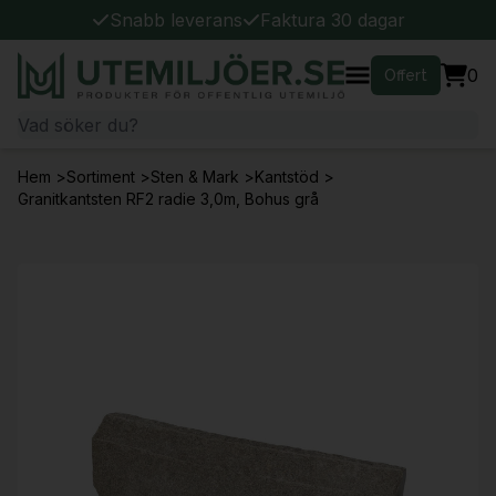
Snabb leverans
Faktura 30 dagar
0
Offert
Hem
>
Sortiment
>
Sten & Mark
>
Kantstöd
>
Granitkantsten RF2 radie 3,0m, Bohus grå