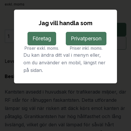
exkl. moms
Jag vill handla som
Lägg i varukorg
Företag
Privatperson
Antal
Begär offert
Priser exkl. moms.
Priser inkl. moms.
Du kan ändra ditt val i menyn eller,
Leveranstid:
På förfrågan
om du använder en mobil, längst ner
på sidan.
Beskrivning
Kantsten avsedd i huvudsak för trafikerade miljöer, där
RF står för råhuggen faskantsten. Detta utförande
lämpar sig väl när risken att däck körs emot kanten är
påtaglig. Granitkantsten har hög hållfasthet och lång
livslängd, vilket gör den väl lämpad för såväl hårt