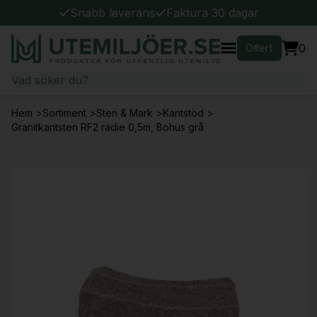
Snabb leverans
Faktura 30 dagar
0
Offert
Hem
>
Sortiment
>
Sten & Mark
>
Kantstöd
>
Granitkantsten RF2 radie 0,5m, Bohus grå