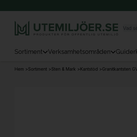
Sortiment
Verksamhetsområden
Guider
Sortiment
Hem
>
Sortiment
>
Sten & Mark
>
Kantstöd
>
Granitkantsten G
Park & Stad
Sten & Mark
Lek
Sport
Trafik & Väg