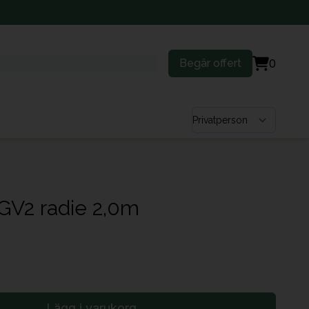
Begär offert
0
Välj kundtyp
 GV2 radie 2,0m
Lägg i varukorg