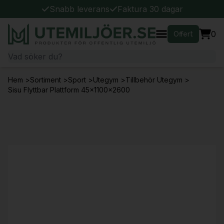
Snabb leverans
Faktura 30 dagar
0
Offert
Hem
>
Sortiment
>
Sport
>
Utegym
>
Tillbehör Utegym
>
Sisu Flyttbar Plattform 45x1100x2600