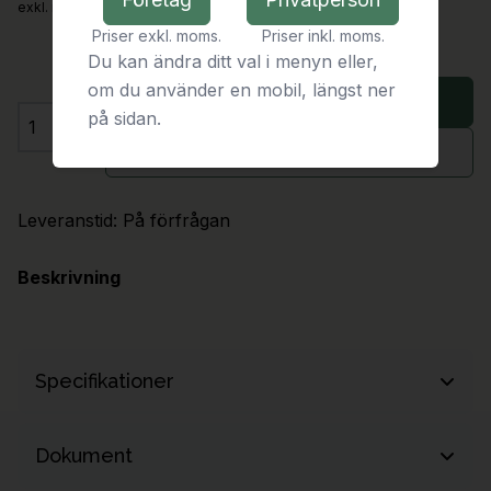
exkl. moms
Priser exkl. moms.
Priser inkl. moms.
Du kan ändra ditt val i menyn eller,
om du använder en mobil, längst ner
Lägg i varukorg
på sidan.
Antal
Begär offert
Leveranstid:
På förfrågan
Beskrivning
Specifikationer
Längd
2600 mm
Dokument
Bredd
1100 mm