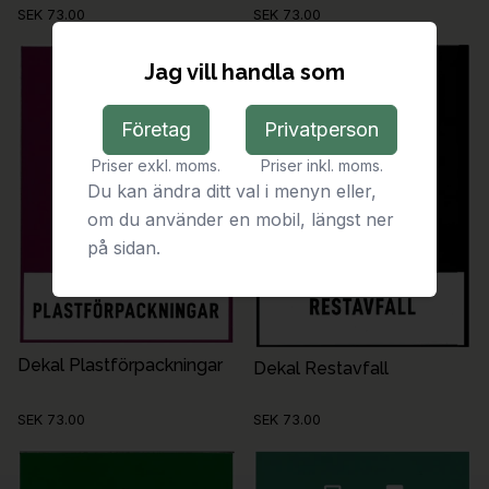
SEK 73.00
SEK 73.00
Jag vill handla som
Företag
Privatperson
Priser exkl. moms.
Priser inkl. moms.
Du kan ändra ditt val i menyn eller,
om du använder en mobil, längst ner
på sidan.
Dekal Plastförpackningar
Dekal Restavfall
SEK 73.00
SEK 73.00