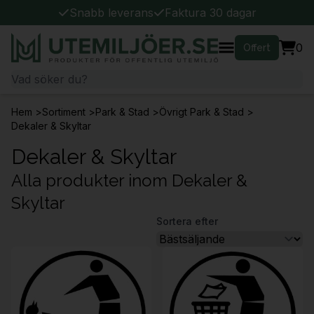
Snabb leverans
Faktura 30 dagar
0
Offert
Hem
>
Sortiment
>
Park & Stad
>
Övrigt Park & Stad
>
Dekaler & Skyltar
Dekaler & Skyltar
Alla produkter inom Dekaler &
Skyltar
Sortera efter