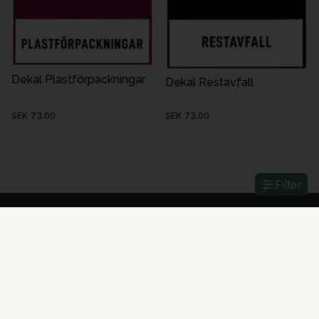
Dekal Plastförpackningar
Dekal Restavfall
SEK 73.00
SEK 73.00
Filter
Kontakta oss
info@utemiljoer.se
Växel:
08-18 80 00
Mån-Fre 08:00-
16:00
Kunskap