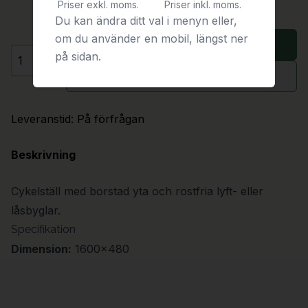
Priser exkl. moms.
Priser inkl. moms.
Du kan ändra ditt val i menyn eller,
om du använder en mobil, längst ner
Lägg i varukorg
på sidan.
Antal
Begär offert
Leveranstid:
På förfrågan
Beskrivning
Cykelställ med borstad yta och rostfria lyft- eller
låsbyglar.
Specifikation
Dimension:
1600x480