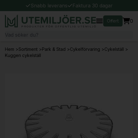
Snabb leverans
Faktura 30 dagar
0
Offert
Hem
>
Sortiment
>
Park & Stad
>
Cykelförvaring
>
Cykelställ
>
Kuggen cykelställ