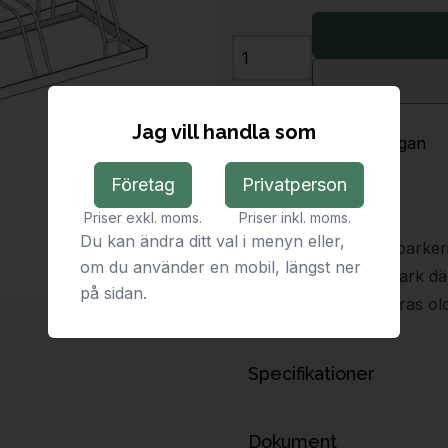
Antal
Jag vill handla som
Leveranstid:
På förfrågan
Företag
Privatperson
Beskrivning
Priser exkl. moms.
Priser inkl. moms.
Du kan ändra ditt val i menyn eller,
Enkelt cykelställ med parkeri
om du använder en mobil, längst ner
av den breda serien Park där
på sidan.
Denna produkt levereras olo
Specifikationer
Längd
Dokument