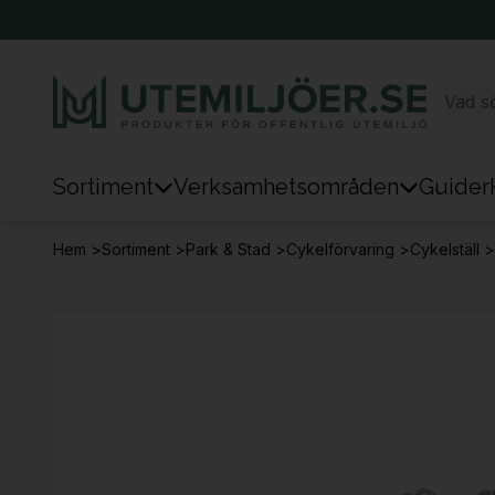
Sortiment
Verksamhetsområden
Guider
Sortiment
Hem
>
Sortiment
>
Park & Stad
>
Cykelförvaring
>
Cykelställ
>
Park & Stad
Sten & Mark
Lek
Sport
Trafik & Väg