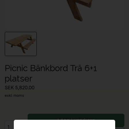
Picnic Bänkbord Trä 6+1
platser
SEK 5,820.00
exkl. moms
Lägg i varukorg