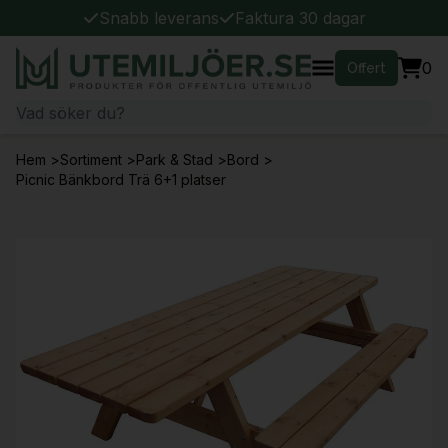
Snabb leverans
Faktura 30 dagar
0
Offert
Hem
>
Sortiment
>
Park & Stad
>
Bord
>
Picnic Bänkbord Trä 6+1 platser