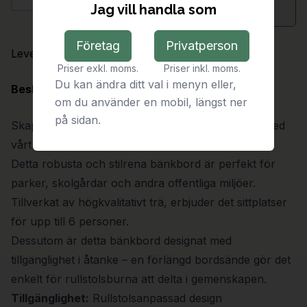
Antal
Jag vill handla som
Begär offert
Företag
Privatperson
Leveranstid:
På förfrågan
Priser exkl. moms.
Priser inkl. moms.
Du kan ändra ditt val i menyn eller,
Beskrivning
om du använder en mobil, längst ner
på sidan.
Skapa en välkomnande och funktionell uteplats med
vårt Picnic bänkbord i trä!
Detta robusta och stilrena bänkbord är perfekt för
parker, skolgårdar och andra offentliga miljöer.
Tillverkat av högkvalitativt trä, erbjuder det sittplatser
för upp till 6 personer.
Dessutom är detta bänkbord designat med
tillgänglighet i åtanke – en förlängd bordsände gör det
enkelt för rullstolsburna att delta i gemenskapen.
Tillgänglighet:
Rullstolsanpassad design