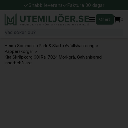
Snabb leverans
Faktura 30 dagar
0
Offert
Hem
>
Sortiment
>
Park & Stad
>
Avfallshantering
>
Papperskorgar
>
Kita Skräpkorg 60l Ral 7024 Mörkgrå, Galvaniserad
Innerbehållare