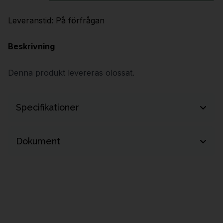
Leveranstid:
På förfrågan
Beskrivning
Denna produkt levereras olossat.
Specifikationer
Höjd
720 mm
Dokument
Produktdokumentation (t.ex. monteringsanvisning, CAD-
underlag och skötselinstruktioner) skickas med din offert.
Begär offert