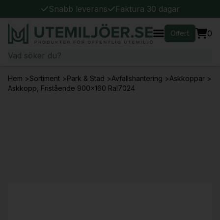
Snabb leverans
Faktura 30 dagar
0
Offert
Hem
>
Sortiment
>
Park & Stad
>
Avfallshantering
>
Askkoppar
>
Askkopp, Fristående 900x160 Ral7024