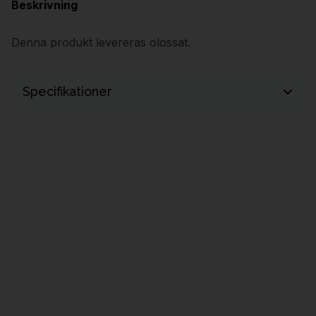
Beskrivning
Denna produkt levereras olossat.
Specifikationer
Längd
160 mm
Bredd
160 mm
Höjd
900 mm