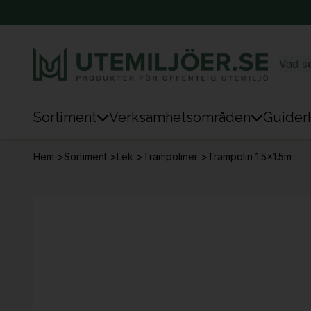
Sortiment
Verksamhetsområden
Guider
Sortiment
Hem
>
Sortiment
>
Lek
>
Trampoliner
>
Trampolin 1.5x1.5m
Park & Stad
Sten & Mark
Lek
Sport
Trafik & Väg