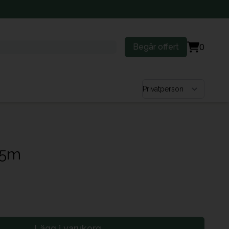
Begär offert
0
Välj kundtyp
.5m
Lägg i varukorg