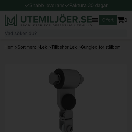
Snabb leverans
Faktura 30 dagar
0
Offert
Hem
>
Sortiment
>
Lek
>
Tillbehör Lek
>
Gungled för stålbom