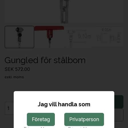
Gungled för stålbom
SEK 572.00
exkl. moms
Lägg i varukorg
Jag vill handla som
Antal
Begär offert
Företag
Privatperson