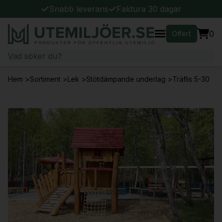
Snabb leverans
Faktura 30 dagar
0
Offert
Hem
>
Sortiment
>
Lek
>
Stötdämpande underlag
>
Träflis 5-30