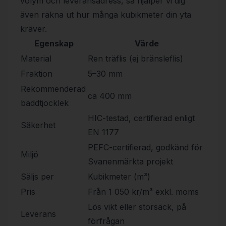
volym och leveransadress, så hjälper vi dig
även räkna ut hur många kubikmeter din yta
kräver.
Egenskap
Värde
Material
Ren träflis (ej bränsleflis)
Fraktion
5–30 mm
Rekommenderad
ca 400 mm
bäddtjocklek
HIC-testad, certifierad enligt
Säkerhet
EN 1177
PEFC-certifierad, godkänd för
Miljö
Svanenmärkta projekt
Säljs per
Kubikmeter (m³)
Pris
Från 1 050 kr/m³ exkl. moms
Lös vikt eller storsäck, på
Leverans
förfrågan