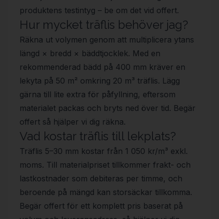
produktens testintyg – be om det vid offert.
Hur mycket träflis behöver jag?
Räkna ut volymen genom att multiplicera ytans
längd × bredd × bäddtjocklek. Med en
rekommenderad bädd på 400 mm kräver en
lekyta på 50 m² omkring 20 m³ träflis. Lägg
gärna till lite extra för påfyllning, eftersom
materialet packas och bryts ned över tid. Begär
offert så hjälper vi dig räkna.
Vad kostar träflis till lekplats?
Träflis 5–30 mm kostar från 1 050 kr/m³ exkl.
moms. Till materialpriset tillkommer frakt- och
lastkostnader som debiteras per timme, och
beroende på mängd kan storsäckar tillkomma.
Begär offert för ett komplett pris baserat på