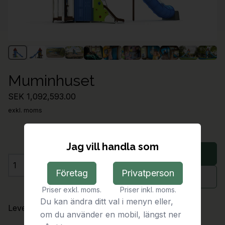
Muminhuset
SEK 1,092,593.00
exkl. moms
Jag vill handla som
Lägg i varukorg
Antal
Företag
Privatperson
Begär offert
Priser exkl. moms.
Priser inkl. moms.
Du kan ändra ditt val i menyn eller,
Leveranstid:
På förfrågan
om du använder en mobil, längst ner