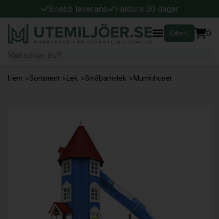
Snabb leverans
Faktura 30 dagar
0
Offert
Hem
>
Sortiment
>
Lek
>
Småbarnslek
>
Muminhuset