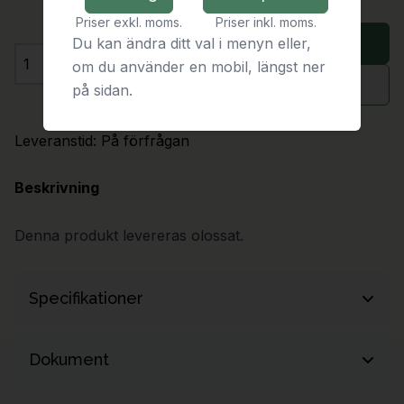
Priser exkl. moms.
Priser inkl. moms.
Lägg i varukorg
Du kan ändra ditt val i menyn eller,
om du använder en mobil, längst ner
Antal
Begär offert
på sidan.
Leveranstid:
På förfrågan
Beskrivning
Denna produkt levereras olossat.
Specifikationer
Längd
8600 mm
Dokument
Bredd
6630 mm