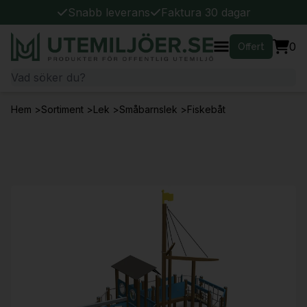
Snabb leverans
Faktura 30 dagar
0
Offert
Hem
>
Sortiment
>
Lek
>
Småbarnslek
>
Fiskebåt