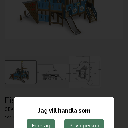
Fiskebåt
SEK 461,817.00
Jag vill handla som
exkl. moms
Företag
Privatperson