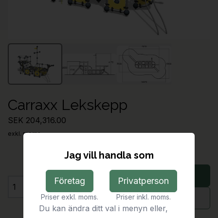
Carraxx Lekskepp
SEK 204,316.00
exkl. moms
Jag vill handla som
Lägg i varukorg
Företag
Privatperson
Antal
Priser exkl. moms.
Priser inkl. moms.
Begär offert
Du kan ändra ditt val i menyn eller,