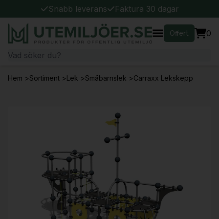
Snabb leverans
Faktura 30 dagar
0
Offert
Hem
>
Sortiment
>
Lek
>
Småbarnslek
>
Carraxx Lekskepp