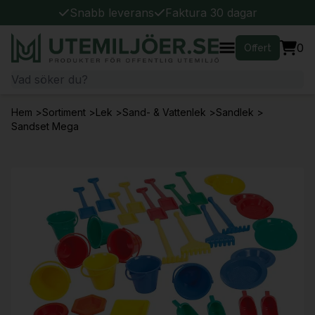
Snabb leverans
Faktura 30 dagar
0
Offert
Hem
>
Sortiment
>
Lek
>
Sand- & Vattenlek
>
Sandlek
>
Sandset Mega