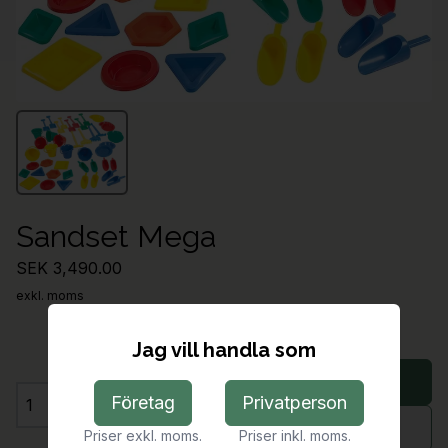
Sandset Mega
SEK 3,490.00
exkl. moms
Jag vill handla som
Lägg i varukorg
Företag
Privatperson
Antal
Begär offert
Priser exkl. moms.
Priser inkl. moms.