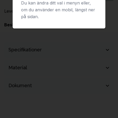
Du kan ändra ditt val i menyn eller,
om du använder en mobil, längst ner
Leveranstid:
1-2 arbetsveckor
på sidan.
Beskrivning
Specifikationer
Nettovikt
12.75 kg
Material
Plast
Dokument
Produktdokumentation (t.ex. monteringsanvisning, CAD-
underlag och skötselinstruktioner) skickas med din offert.
Begär offert