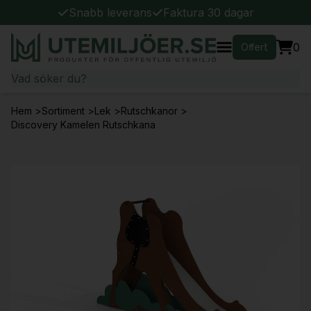
Snabb leverans
Faktura 30 dagar
0
Offert
Hem
>
Sortiment
>
Lek
>
Rutschkanor
>
Discovery Kamelen Rutschkana